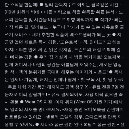
한 소식을 한눈에! ● 밀리 완독지수로 아끼는 금쪽같은 시간 -
910만 회원의 빅데이터를 바탕으로 책을 완독할 확률 분석 - 도
서의 완독률 및 시간을 바탕으로 취향 파악까지 ● 작가가 되는
가장 빠른 길, 밀리로드 - 누구나 작가가 될 수 있는 자유로운 글
쓰기 서비스 - 내가 추천한 작품이 베스트셀러가 되는 곳 ● 지
금껏 없던 새로운 독서 경험, ‘도슨트북’ - 책, 읽어드리고 해설
까지! - 15분 만에 세 번 읽은 것처럼, 도슨트의 해설로 책에 깊
이 빠지는 경험 ● 우리 집 거실과 내 방을 북카페로! 오브제북 -
언제 어디서나 나만의 공간을 아름답게 채워주는, 새로운 영상
형 책 - 책의 분위기를 극대화 해주는 이미지와 사운드! ● 독서
는 언제나 가깝게, 해지는 언제나 쉽게 - 첫 구독 시, 첫 달 무료!
- 무료 체험 기간 동안 해지해도 금액 청구 X - 유료 전환 7일 전
문자로 미리 알림까지! - 유료 결제되어도, 사용 이력 없으면 즉
시 환불 ● Wear OS 지원 -이제 워치(Wear OS 지원 기기)에서
도 밀리의 서재를 만나보세요. -재생 중인 오디오북을 간편하게
컨트롤할 수 있어요. -셀룰러 모델의 경우, 오디오북을 단독 재
생할 수 있어요. ● 서비스 접근 권한 안내 ※필수 접근 권한 - 전