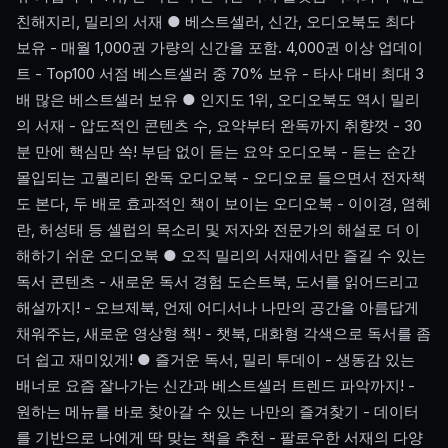
친해지리, 밀리의 서재 ● 베스트셀러, 신간, 오디오북도 최다
보유 - 매월 1,000권 가량의 신간을 포함. 4,000권 이상 업데이
트 - Top100 서점 베스트셀러 중 70% 보유 - 타사 대비 최대 3
배 많은 베스트셀러 보유 ● 인지도 1위, 오디오북도 역시 밀리
의 서재 - 압도적인 콘텐츠 수, 요약부터 완독까지 취향껏 - 30
분 만에 핵심만 쏙! 부담 없이 듣는 요약 오디오북 - 듣는 순간
몰입되는 고퀄리티 완독 오디오북 - 오디오로 들으면서 전자책
도 본다, 두 배로 효과적인 책이 보이는 오디오북 - 이이경, 염혜
란, 허성태 등 셀럽의 목소리 및 저자와 전문가의 해설로 더 이
해하기 쉬운 오디오북 ● 오직 밀리의 서재에서만 즐길 수 있는
독서 콘텐츠 - 새로운 독서 경험 도슨트북, 도서를 읽어드리고
해설까지! - 오브제북, 언제 어디서나 나만의 공간을 아름답게
채워주는, 새로운 영상형 책! - 챗북, 대화형 각색으로 독서를 좀
더 쉽고 재미있게! ● 즐거운 독서, 밀리 투데이 - 생동감 있는
배너로 요즘 잘나가는 신간과 베스트셀러 트렌드 파악까지! -
원하는 메뉴를 바로 찾아갈 수 있는 나만의 즐겨찾기 - 데이터
를 기반으로 나에게 딱 맞는 책을 추천 - 팔로우한 서재의 다양