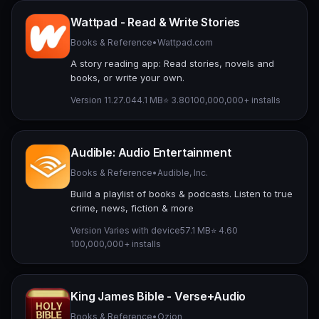
Wattpad - Read & Write Stories
Books & Reference
•
Wattpad.com
A story reading app: Read stories, novels and
books, or write your own.
Version 11.27.0
44.1 MB
⭐ 3.80
100,000,000+ installs
Audible: Audio Entertainment
Books & Reference
•
Audible, Inc.
Build a playlist of books & podcasts. Listen to true
crime, news, fiction & more
Version Varies with device
57.1 MB
⭐ 4.60
100,000,000+ installs
King James Bible - Verse+Audio
Books & Reference
•
Ozion