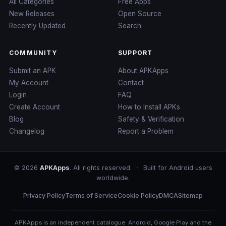
All Categories
Free Apps
New Releases
Open Source
Recently Updated
Search
COMMUNITY
SUPPORT
Submit an APK
About APKApps
My Account
Contact
Login
FAQ
Create Account
How to Install APKs
Blog
Safety & Verification
Changelog
Report a Problem
© 2026
APKApps
. All rights reserved.
·
Built for Android users
worldwide.
Privacy Policy
Terms of Service
Cookie Policy
DMCA
Sitemap
APKApps is an independent catalogue. Android, Google Play and the