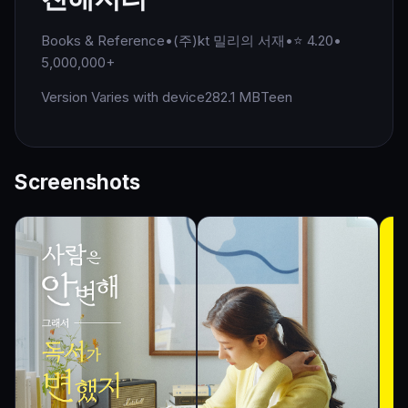
Books & Reference
•
(주)kt 밀리의 서재
•
⭐ 4.20
•
5,000,000+
Version Varies with device
282.1 MB
Teen
Screenshots