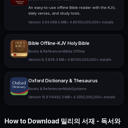
An easy-to-use offline Bible reader with the KJV,
daily verses, and study tools.
Version 3.64.0
68.0 MB
⭐ 4.80
100,000,000+ installs
Bible Offline-KJV Holy Bible
Books & Reference
•
Bíblia Offline
Version 6.3.8
36.3 MB
⭐ 4.80
100,000,000+ installs
Oxford Dictionary & Thesaurus
Books & Reference
•
MobiSystems
Version 15.9.1144
92.3 MB
⭐ 4.30
50,000,000+ installs
How to Download 밀리의 서재 - 독서와